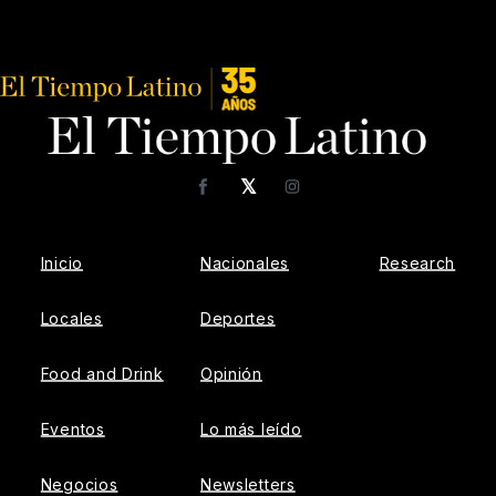
𝕏
Facebook
Instagram
Inicio
Nacionales
Research
Locales
Deportes
Food and Drink
Opinión
Eventos
Lo más leído
Negocios
Newsletters