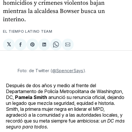
homicidios y crímenes violentos bajan
mientras la alcaldesa Bowser busca un
interino.
EL TIEMPO LATINO TEAM
𝕏
Compartir
Share
Compartir
Share
Compartir
en
on
en
on
via
Facebook
Pinterest
LinkedIn
WhatsApp
Email
Foto: de Twitter (
@SpencerSays
).
Después de dos años y medio al frente del
Departamento de Policía Metropolitana de Washington,
DC,
Pamela Smith
anunció su renuncia oficial, dejando
un legado que mezcla seguridad, equidad e historia.
Smith, la primera mujer negra en liderar el MPD,
agradeció a la comunidad y a las autoridades locales, y
recordó que su meta siempre fue ambiciosa:
un DC más
seguro para todos
.