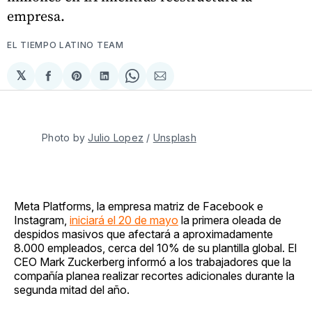
empresa.
EL TIEMPO LATINO TEAM
𝕏
Compartir
Share
Compartir
Share
Compartir
en
on
en
on
via
Facebook
Pinterest
LinkedIn
WhatsApp
Email
Photo by 
Julio Lopez
 / 
Unsplash
Meta Platforms, la empresa matriz de Facebook e
Instagram,
iniciará el 20 de mayo
la primera oleada de
despidos masivos que afectará a aproximadamente
8.000 empleados, cerca del 10% de su plantilla global. El
CEO Mark Zuckerberg informó a los trabajadores que la
compañía planea realizar recortes adicionales durante la
segunda mitad del año.