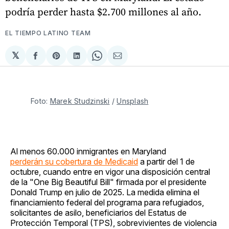
podría perder hasta $2.700 millones al año.
EL TIEMPO LATINO TEAM
𝕏
Compartir
Share
Compartir
Share
Compartir
en
on
en
on
via
Facebook
Pinterest
LinkedIn
WhatsApp
Email
Foto: 
Marek Studzinski
 / 
Unsplash
Al menos 60.000 inmigrantes en Maryland
perderán su cobertura de Medicaid
a partir del 1 de
octubre, cuando entre en vigor una disposición central
de la "One Big Beautiful Bill" firmada por el presidente
Donald Trump en julio de 2025. La medida elimina el
financiamiento federal del programa para refugiados,
solicitantes de asilo, beneficiarios del Estatus de
Protección Temporal (TPS), sobrevivientes de violencia