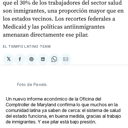
que el 30% de los trabajadores del sector salud
son inmigrantes, una proporción mayor que en
los estados vecinos. Los recortes federales a
Medicaid y las políticas antiinmigrantes
amenazan directamente ese pilar.
EL TIEMPO LATINO TEAM
𝕏
Compartir
Share
Compartir
Share
Compartir
en
on
en
on
via
Facebook
Pinterest
LinkedIn
WhatsApp
Email
Foto de Pexels. 
Un nuevo informe económico de la Oficina del
Comptroller de Maryland confirma lo que muchos en la
comunidad latina ya saben de cerca: el sistema de salud
del estado funciona, en buena medida, gracias al trabajo
de inmigrantes. Y ese pilar está bajo presión.