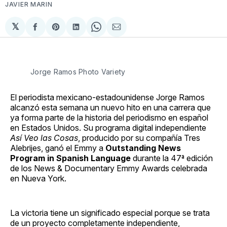
JAVIER MARIN
𝕏
Compartir
Share
Compartir
Share
Compartir
en
on
en
on
via
Facebook
Pinterest
LinkedIn
WhatsApp
Email
Jorge Ramos Photo Variety
El periodista mexicano-estadounidense Jorge Ramos
alcanzó esta semana un nuevo hito en una carrera que
ya forma parte de la historia del periodismo en español
en Estados Unidos. Su programa digital independiente
Así Veo las Cosas
, producido por su compañía Tres
Alebrijes, ganó el Emmy a
Outstanding News
Program in Spanish Language
durante la 47ª edición
de los News & Documentary Emmy Awards celebrada
en Nueva York.
La victoria tiene un significado especial porque se trata
de un proyecto completamente independiente,