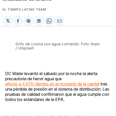
EL TIEMPO LATINO TEAM
𝕏
Compartir
Share
Compartir
Share
Compartir
en
on
en
on
via
Facebook
Pinterest
LinkedIn
WhatsApp
Email
Grifo de cocina con agua corriendo. Foto: Imani
/ Unsplash
DC Water levantó el sábado por la noche la alerta
precautoria de hervir agua que
afectó a 4.970 clientes en el noroeste de la capital
tras
una pérdida de presión en el sistema de distribución. Las
pruebas de calidad confirmaron que el agua cumple con
todos los estándares de la EPA.