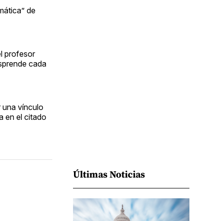
Facebook
Pinterest
LinkedIn
WhatsApp
Email
omática” de
el profesor
esprende cada
r una vínculo
 en el citado
Últimas Noticias