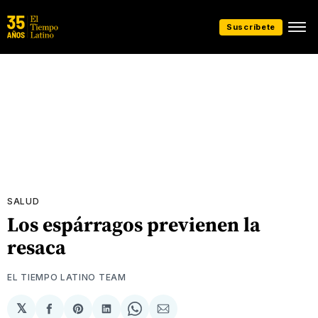
Suscríbete
SALUD
Los espárragos previenen la
resaca
EL TIEMPO LATINO TEAM
𝕏
Compartir
Share
Compartir
Share
Compartir