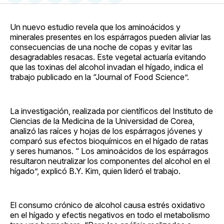
en
on
en
on
via
Facebook
Pinterest
LinkedIn
WhatsApp
Email
Un nuevo estudio revela que los aminoácidos y
minerales presentes en los espárragos pueden aliviar las
consecuencias de una noche de copas y evitar las
desagradables resacas. Este vegetal actuaría evitando
que las toxinas del alcohol invadan el hígado, indica el
trabajo publicado en la “Journal of Food Science”.
La investigación, realizada por científicos del Instituto de
Ciencias de la Medicina de la Universidad de Corea,
analizó las raíces y hojas de los espárragos jóvenes y
comparó sus efectos bioquímicos en el hígado de ratas
y seres humanos. “ Los aminoácidos de los espárragos
resultaron neutralizar los componentes del alcohol en el
hígado”, explicó B.Y. Kim, quien lideró el trabajo.
El consumo crónico de alcohol causa estrés oxidativo
en el hígado y efectis negativos en todo el metabolismo