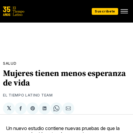
Suscríbete
SALUD
Mujeres tienen menos esperanza
de vida
EL TIEMPO LATINO TEAM
𝕏
Compartir
Share
Compartir
Share
Compartir
en
on
en
on
via
Facebook
Pinterest
LinkedIn
WhatsApp
Email
Un nuevo estudio contiene nuevas pruebas de que la