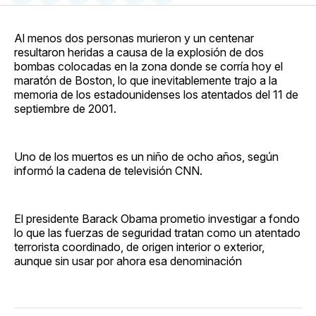
en
on
en
on
via
Facebook
Pinterest
LinkedIn
WhatsApp
Email
Al menos dos personas murieron y un centenar
resultaron heridas a causa de la explosión de dos
bombas colocadas en la zona donde se corría hoy el
maratón de Boston, lo que inevitablemente trajo a la
memoria de los estadounidenses los atentados del 11 de
septiembre de 2001.
Uno de los muertos es un niño de ocho años, según
informó la cadena de televisión CNN.
El presidente Barack Obama prometio investigar a fondo
lo que las fuerzas de seguridad tratan como un atentado
terrorista coordinado, de origen interior o exterior,
aunque sin usar por ahora esa denominación