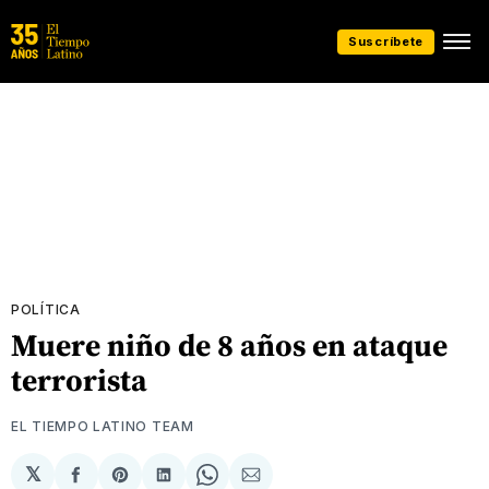
Suscríbete
POLÍTICA
Muere niño de 8 años en ataque
terrorista
EL TIEMPO LATINO TEAM
𝕏
Compartir
Share
Compartir
Share
Compartir