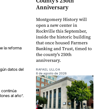
County's 250th
Anniversary
Montgomery History will
open a new center in
Rockville this September,
inside the historic building
that once housed Farmers
e la reforma
Banking and Trust, timed to
the county's 250th
anniversary.
egún datos del
RAFAEL ULLOA
6 de agosto de 2026
e continúa
lones al año”.