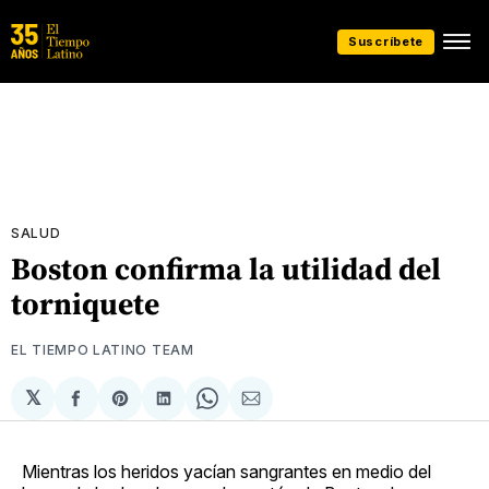
Suscríbete
SALUD
Boston confirma la utilidad del
torniquete
EL TIEMPO LATINO TEAM
𝕏
Compartir
Share
Compartir
Share
Compartir
en
on
en
on
via
Facebook
Pinterest
LinkedIn
WhatsApp
Email
Mientras los heridos yacían sangrantes en medio del