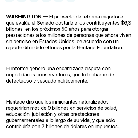
en
on
en
on
via
Facebook
Pinterest
LinkedIn
WhatsApp
Email
WASHINGTON —
El proyecto de reforma migratoria
que evalúa el Senado costaría a los contribuyentes $6,3
billones en los próximos 50 años para otorgar
prestaciones a los millones de personas que ahora viven
sin permiso en Estados Unidos, de acuerdo con un
reporte difundido el lunes por la Heritage Foundation.
El informe generó una encarnizada disputa con
copartidarios conservadores, que lo tacharon de
defectuoso y sesgado políticamente.
Heritage dijo que los inmigrantes naturalizados
requerirían más de 9 billones en servicios de salud,
educación, jubilación y otras prestaciones
gubernamentales a lo largo de su vida, y que sólo
contribuiría con 3 billones de dólares en impuestos.