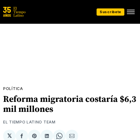
Suscríbete
POLÍTICA
Reforma migratoria costaría $6,3
mil millones
EL TIEMPO LATINO TEAM
𝕏
Compartir
Share
Compartir
Share
Compartir