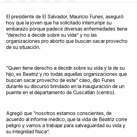
en
on
en
on
via
Facebook
Pinterest
LinkedIn
WhatsApp
Email
El presidente de El Salvador, Mauricio Funes, aseguró
hoy que la joven que ha solicitado interrumpir su
embarazo porque padece diversas enfermedades tiene
“derecho a decidir sobre su vida” y no las
organizaciones pro aborto que buscan sacar provecho
de su situación.
“Quien tiene derecho a decidir sobre su vida y la de su
hijo, es Beatriz y no todas aquellas organizaciones que
buscan sacar provecho de este” caso, dijo Funes
durante su discurso brindado en la inauguración de un
puente en el departamento de Cuscatlán (centro).
Agregó que “nosotros estamos conscientes, de
acuerdo al informe médico, que la vida de Beatriz corre
peligro y vamos a trabajar para salvaguardad su vida y
su integridad física”.