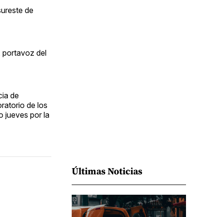
Facebook
Pinterest
LinkedIn
WhatsApp
Email
sureste de
, portavoz del
cia de
ratorio de los
o jueves por la
Últimas Noticias