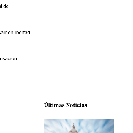
Facebook
Pinterest
LinkedIn
WhatsApp
Email
l de
ir en libertad
cusación
Últimas Noticias