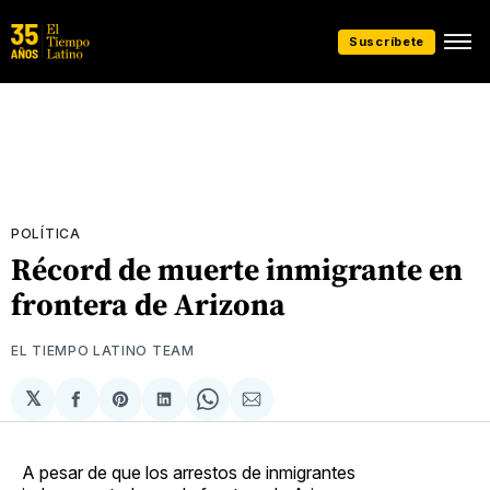
Suscríbete
POLÍTICA
Récord de muerte inmigrante en
frontera de Arizona
EL TIEMPO LATINO TEAM
𝕏
Compartir
Share
Compartir
Share
Compartir
en
on
en
on
via
Facebook
Pinterest
LinkedIn
WhatsApp
Email
A pesar de que los arrestos de inmigrantes