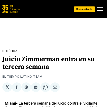
Suscríbete
POLÍTICA
Juicio Zimmerman entra en su
tercera semana
EL TIEMPO LATINO TEAM
𝕏
Compartir
Share
Compartir
Share
Compartir
en
on
en
on
via
Facebook
Pinterest
LinkedIn
WhatsApp
Email
Miami-
La tercera semana del juicio contra el vigilante