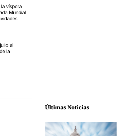
Facebook
Pinterest
LinkedIn
WhatsApp
Email
 la víspera
rnada Mundial
tividades
ulio el
de la
Últimas Noticias