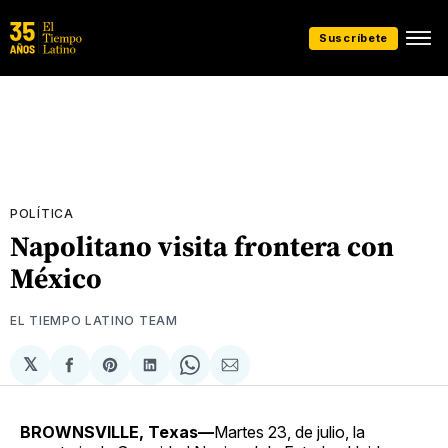
Suscríbete
POLÍTICA
Napolitano visita frontera con
México
EL TIEMPO LATINO TEAM
𝕏
Compartir
Share
Compartir
Share
Compartir
en
on
en
on
via
Facebook
Pinterest
LinkedIn
WhatsApp
Email
BROWNSVILLE, Texas—
Martes 23, de julio, la