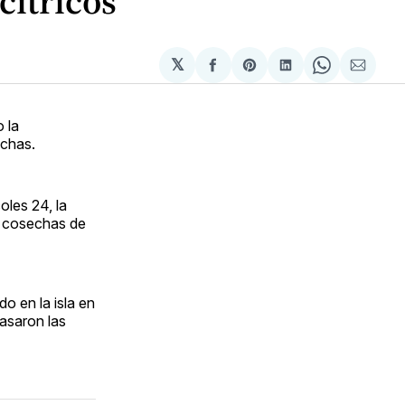
cítricos
𝕏
Compartir
Share
Compartir
Share
Compa
en
on
en
on
via
Facebook
Pinterest
LinkedIn
WhatsApp
Email
 la
echas.
oles 24, la
us cosechas de
o en la isla en
asaron las