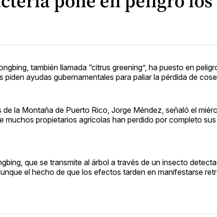
cteria pone en peligro los 
gbing, también llamada “citrus greening”, ha puesto en peligro
es piden ayudas gubernamentales para paliar la pérdida de cos
s de la Montaña de Puerto Rico, Jorge Méndez, señaló el miérc
 que muchos propietarios agrícolas han perdido por completo s
bing, que se transmite al árbol a través de un insecto detectad
nque el hecho de que los efectos tarden en manifestarse retr