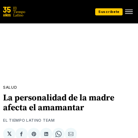
Suscríbete
SALUD
La personalidad de la madre
afecta el amamantar
EL TIEMPO LATINO TEAM
𝕏
Compartir
Share
Compartir
Share
Compartir