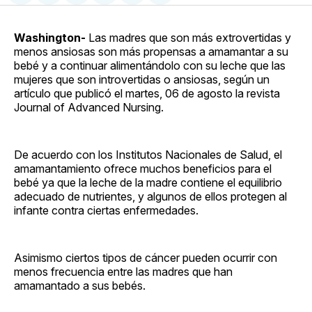
en
on
en
on
via
Facebook
Pinterest
LinkedIn
WhatsApp
Email
Washington-
Las madres que son más extrovertidas y
menos ansiosas son más propensas a amamantar a su
bebé y a continuar alimentándolo con su leche que las
mujeres que son introvertidas o ansiosas, según un
artículo que publicó el martes, 06 de agosto la revista
Journal of Advanced Nursing.
De acuerdo con los Institutos Nacionales de Salud, el
amamantamiento ofrece muchos beneficios para el
bebé ya que la leche de la madre contiene el equilibrio
adecuado de nutrientes, y algunos de ellos protegen al
infante contra ciertas enfermedades.
Asimismo ciertos tipos de cáncer pueden ocurrir con
menos frecuencia entre las madres que han
amamantado a sus bebés.