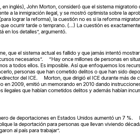
, en inglés), John Morton, consideró que el sistema migratorio 
te a la inmigración ilegal, y se mostró optimista sobre la apro
ra lograr la reforma), la cuestión no es si la reforma migratori
e que ocurrir tarde o temprano. (…) La cuestión es exactament
tá en los detalles”, argumentó.
, que el sistema actual es fallido y que jamás intentó mostrar 
ecursos necesarios”. ”Hay once millones de personas en situac
os a todos ellos. Es imposible. Así que enfoquemos los recurs
acerlo, personas que han cometido delitos o que han sido depo
exdirector del ICE. Morton, que dirigió el ICE durante más de 
do en 2009, emitió un memorando en 2010 dando instrucciones
s ilegales que habían cometidos delitos y además habían incurr
l número de deportaciones en Estados Unidos aumentó un 7 %.
implique la deportación para personas que llevan viviendo déca
ron al país para trabajar”.