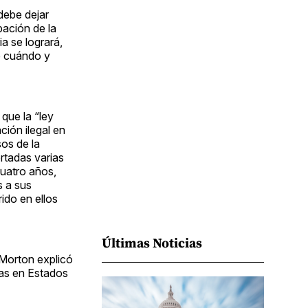
Facebook
Pinterest
LinkedIn
WhatsApp
Email
debe dejar
bación de la
a se logrará,
e cuándo y
que la “ley
ión ilegal en
os de la
rtadas varias
cuatro años,
 a sus
ido en ellos
Últimas Noticias
 Morton explicó
das en Estados