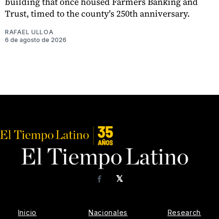
building that once housed Farmers Banking and
Trust, timed to the county's 250th anniversary.
RAFAEL ULLOA
6 de agosto de 2026
𝕏
Facebook
Inicio
Nacionales
Research