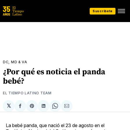
Suscríbete
DC, MD & VA
¿Por qué es noticia el panda
bebé?
EL TIEMPO LATINO TEAM
𝕏
Compartir
Share
Compartir
Share
Compartir
en
on
en
on
via
Facebook
Pinterest
LinkedIn
WhatsApp
Email
La bebé panda, que nació el 23 de agosto en el