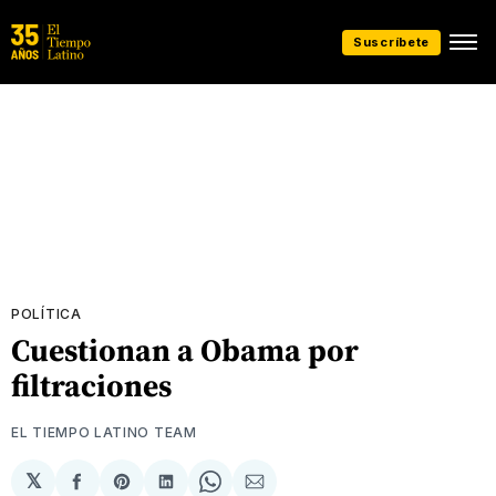
Suscríbete
POLÍTICA
Cuestionan a Obama por
filtraciones
EL TIEMPO LATINO TEAM
𝕏
Compartir
Share
Compartir
Share
Compartir