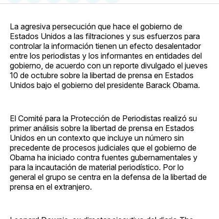
en
on
en
on
via
Facebook
Pinterest
LinkedIn
WhatsApp
Email
La agresiva persecución que hace el gobierno de
Estados Unidos a las filtraciones y sus esfuerzos para
controlar la información tienen un efecto desalentador
entre los periodistas y los informantes en entidades del
gobierno, de acuerdo con un reporte divulgado el jueves
10 de octubre sobre la libertad de prensa en Estados
Unidos bajo el gobierno del presidente Barack Obama.
El Comité para la Protección de Periodistas realizó su
primer análisis sobre la libertad de prensa en Estados
Unidos en un contexto que incluye un número sin
precedente de procesos judiciales que el gobierno de
Obama ha iniciado contra fuentes gubernamentales y
para la incautación de material periodístico. Por lo
general el grupo se centra en la defensa de la libertad de
prensa en el extranjero.