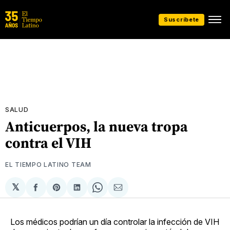
Suscríbete
SALUD
Anticuerpos, la nueva tropa
contra el VIH
EL TIEMPO LATINO TEAM
𝕏
Compartir
Share
Compartir
Share
Compartir
en
on
en
on
via
Facebook
Pinterest
LinkedIn
WhatsApp
Email
Los médicos podrían un día controlar la infección de VIH