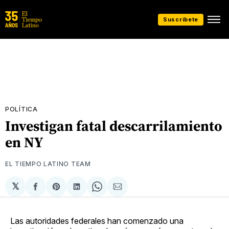
Suscríbete
POLÍTICA
Investigan fatal descarrilamiento
en NY
EL TIEMPO LATINO TEAM
𝕏
Compartir
Share
Compartir
Share
Compartir
en
on
en
on
via
Facebook
Pinterest
LinkedIn
WhatsApp
Email
Las autoridades federales han comenzado una