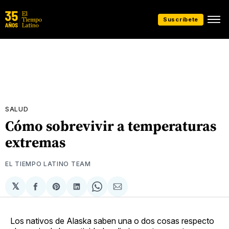
Suscríbete
SALUD
Cómo sobrevivir a temperaturas
extremas
EL TIEMPO LATINO TEAM
𝕏
Compartir
Share
Compartir
Share
Compartir
en
on
en
on
via
Facebook
Pinterest
LinkedIn
WhatsApp
Email
Los nativos de Alaska saben una o dos cosas respecto