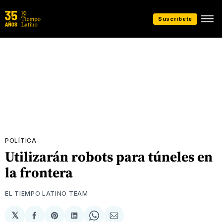
Suscríbete
POLÍTICA
Utilizarán robots para túneles en
la frontera
EL TIEMPO LATINO TEAM
𝕏
Compartir
Share
Compartir
Share
Compartir