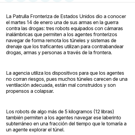
en
on
en
on
via
Facebook
Pinterest
LinkedIn
WhatsApp
Email
La Patrulla Fronteriza de Estados Unidos dio a conocer
el martes 14 de enero una de sus armas en la guerra
contra las drogas: tres robots equipados con cámaras
inalámbricas que permiten a los agentes fronterizos
navegar de forma remota los túneles y sistemas de
drenaje que los traficantes utilizan para contrabandear
drogas, armas y personas a través de la frontera.
La agencia utiliza los dispositivos para que los agentes
no corran riesgos, pues muchos túneles carecen de una
ventilación adecuada, están mal construidos y son
propensos a colapsar.
Los robots de algo más de 5 kilogramos (12 libras)
también permiten a los agentes navegar ese laberinto
subterráneo en una fracción del tiempo que le tomaría a
un agente explorar el túnel.