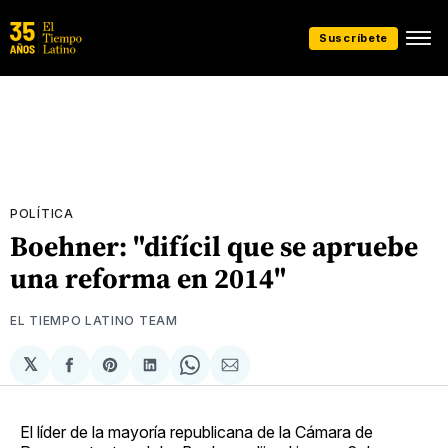
Suscríbete
POLÍTICA
Boehner: "difícil que se apruebe
una reforma en 2014"
EL TIEMPO LATINO TEAM
𝕏
Compartir
Share
Compartir
Share
Compartir
en
on
en
on
via
Facebook
Pinterest
LinkedIn
WhatsApp
Email
El líder de la mayoría republicana de la Cámara de