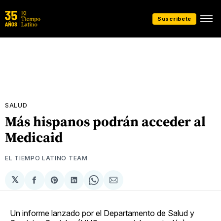
Suscríbete
SALUD
Más hispanos podrán acceder al
Medicaid
EL TIEMPO LATINO TEAM
𝕏
Compartir
Share
Compartir
Share
Compartir
en
on
en
on
via
Facebook
Pinterest
LinkedIn
WhatsApp
Email
Un informe lanzado por el Departamento de Salud y