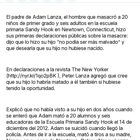
en
on
en
on
via
Facebook
Pinterest
LinkedIn
WhatsApp
Email
El padre de Adam Lanza, el hombre que masacró a 20
niños de primer grado y seis adultos en la escuela
primaria Sandy Hook en Newtown, Connecticut, hizo
sus primeras declaraciones públicas sobre la masacre:
dijo que lo hizo su hijo “no podía ser más malvado” y
que desearía que su hijo no hubiese nacido.
En declaraciones a la revista The New Yorker
(http://nyr.kr/1qo2pBK ), Peter Lanza agregó que cree
que su hijo lo habría matado a él también si hubiese
tenido la oportunidad.
Explicó que no había visto a su hijo en dos años cuando
se enteró que Adam mató a 20 alumnos y seis
educadoras de la Escuela Primaria Sandy Hook el 14 de
diciembre del 2012. Adam se suicidó cuando llegó la
policía. Antes de ir a la escuela, mató a tiros a su madre,