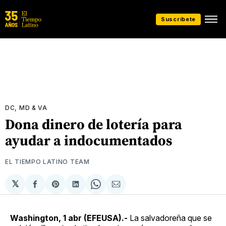
Suscríbete
DC, MD & VA
Dona dinero de lotería para
ayudar a indocumentados
EL TIEMPO LATINO TEAM
𝕏
Compartir
Share
Compartir
Share
Compartir
en
on
en
on
via
Facebook
Pinterest
LinkedIn
WhatsApp
Email
Washington, 1 abr (EFEUSA).-
La salvadoreña que se