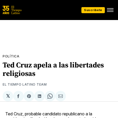
Suscríbete
POLÍTICA
Ted Cruz apela a las libertades
religiosas
EL TIEMPO LATINO TEAM
𝕏
Compartir
Share
Compartir
Share
Compartir
en
on
en
on
via
Facebook
Pinterest
LinkedIn
WhatsApp
Email
Ted Cruz, probable candidato republicano a la