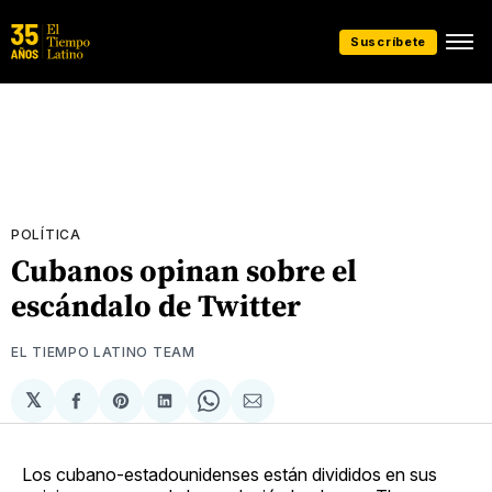
Suscríbete
POLÍTICA
Cubanos opinan sobre el
escándalo de Twitter
EL TIEMPO LATINO TEAM
𝕏
Compartir
Share
Compartir
Share
Compartir
en
on
en
on
via
Facebook
Pinterest
LinkedIn
WhatsApp
Email
Los cubano-estadounidenses están divididos en sus