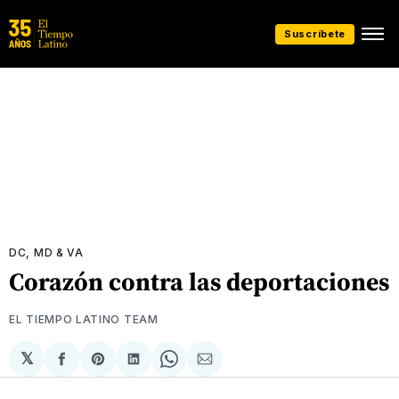
Suscríbete
DC, MD & VA
Corazón contra las deportaciones
EL TIEMPO LATINO TEAM
𝕏
Compartir
Share
Compartir
Share
Compartir
en
on
en
on
via