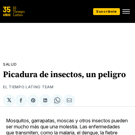
Suscríbete
SALUD
Picadura de insectos, un peligro
EL TIEMPO LATINO TEAM
𝕏
Compartir
Share
Compartir
Share
Compartir
en
on
en
on
via
Facebook
Pinterest
LinkedIn
WhatsApp
Email
Mosquitos, garrapatas, moscas y otros insectos pueden
ser mucho más que una molestia. Las enfermedades
que transmiten, como la malaria, el dengue, la fiebre