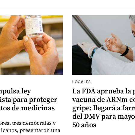
LOCALES
mpulsa ley
La FDA aprueba la
ista para proteger
vacuna de ARNm co
tos de medicinas
gripe: llegará a fa
del DMV para mayo
ores, tres demócratas y
50 años
licanos, presentaron una