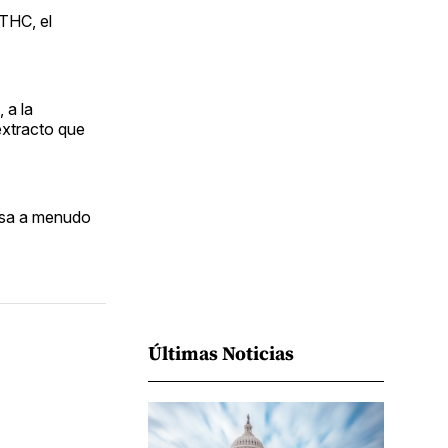
Facebook
Pinterest
LinkedIn
WhatsApp
Email
 THC, el
 a la
extracto que
 usa a menudo
Últimas Noticias