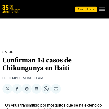
Suscríbete
SALUD
Confirman 14 casos de
Chikungunya en Haití
EL TIEMPO LATINO TEAM
𝕏
Compartir
Share
Compartir
Share
Compartir
en
on
en
on
via
Facebook
Pinterest
LinkedIn
WhatsApp
Email
Un virus transmitido por mosquitos que se ha extendido