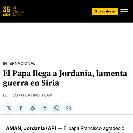
Suscríbete
INTERNACIONAL
El Papa llega a Jordania, lamenta
guerra en Siria
EL TIEMPO LATINO TEAM
𝕏
Compartir
Share
Compartir
Share
Compartir
en
on
en
on
via
Facebook
Pinterest
LinkedIn
WhatsApp
Email
AMÁN, Jordania (AP) —
El papa Francisco agradeció