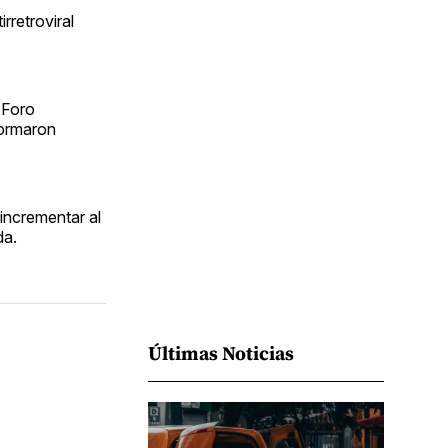
Facebook
Pinterest
LinkedIn
WhatsApp
Email
rretroviral
 Foro
formaron
incrementar al
da.
Últimas Noticias