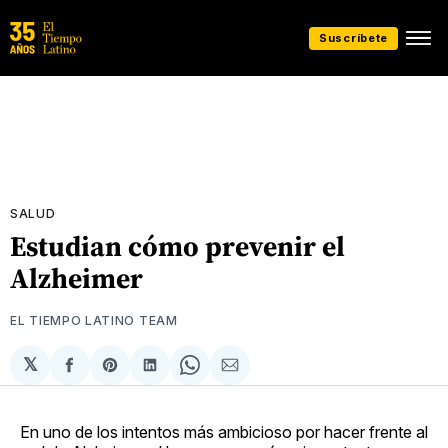
Suscríbete
SALUD
Estudian cómo prevenir el
Alzheimer
EL TIEMPO LATINO TEAM
𝕏
Compartir
Share
Compartir
Share
Compartir
en
on
en
on
via
Facebook
Pinterest
LinkedIn
WhatsApp
Email
En uno de los intentos más ambicioso por hacer frente al