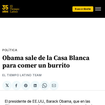
Suscríbete
POLÍTICA
Obama sale de la Casa Blanca
para comer un burrito
EL TIEMPO LATINO TEAM
𝕏
Compartir
Share
Compartir
Share
Compartir
en
on
en
on
via
Facebook
Pinterest
LinkedIn
WhatsApp
Email
El presidente de EE.UU., Barack Obama, que en las