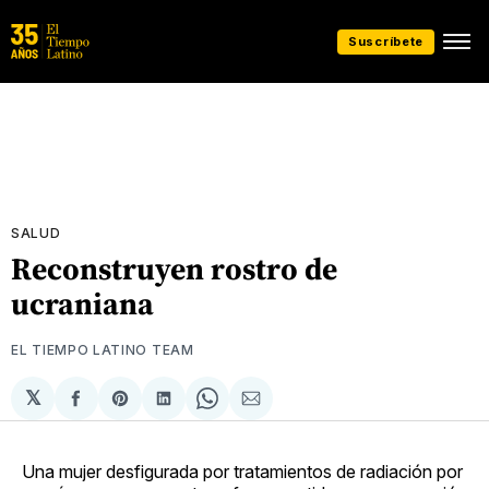
Suscríbete
SALUD
Reconstruyen rostro de
ucraniana
EL TIEMPO LATINO TEAM
𝕏
Compartir
Share
Compartir
Share
Compartir
en
on
en
on
via
Facebook
Pinterest
LinkedIn
WhatsApp
Email
Una mujer desfigurada por tratamientos de radiación por