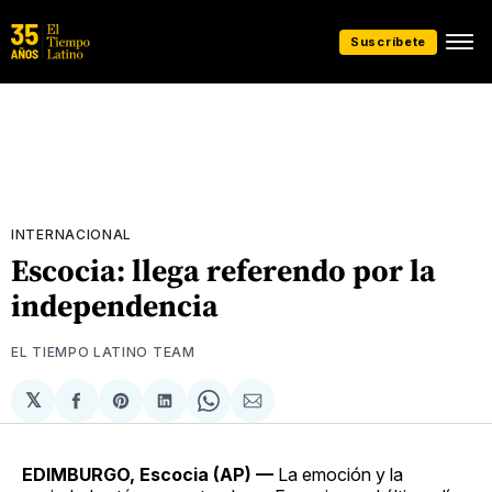
Suscríbete
INTERNACIONAL
Escocia: llega referendo por la
independencia
EL TIEMPO LATINO TEAM
𝕏
Compartir
Share
Compartir
Share
Compartir
en
on
en
on
via
Facebook
Pinterest
LinkedIn
WhatsApp
Email
EDIMBURGO, Escocia (AP) —
La emoción y la