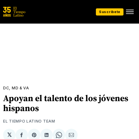
Suscríbete
DC, MD & VA
Apoyan el talento de los jóvenes
hispanos
EL TIEMPO LATINO TEAM
𝕏
Compartir
Share
Compartir
Share
Compartir