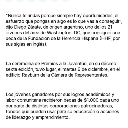
en
on
en
on
via
Facebook
Pinterest
LinkedIn
WhatsApp
Email
“Nunca te rindas porque siempre hay oportunidades, el
esfuerzo que pongas en algo es lo que vas a conseguir”,
dijo Diego Zárate, de origen argentino, uno de los 21
jóvenes del área de Washington, DC, que consiguió una
beca de la Fundación de la Herencia Hispana (HHF, por
sus siglas en inglés).
La ceremonia de Premios a la Juventud, en su décimo
sexta edición, tuvo lugar, el martes 9 de diciembre, en el
edificio Rayburn de la Cámara de Representantes.
Los jóvenes ganadores por sus logros académicos y
labor comunitaria recibieron becas de $1.000 cada uno
por parte de distintas corporaciones patrocinadoras,
fondos que pueden usar para su educación o acciones
de liderazgo y emprendimiento.