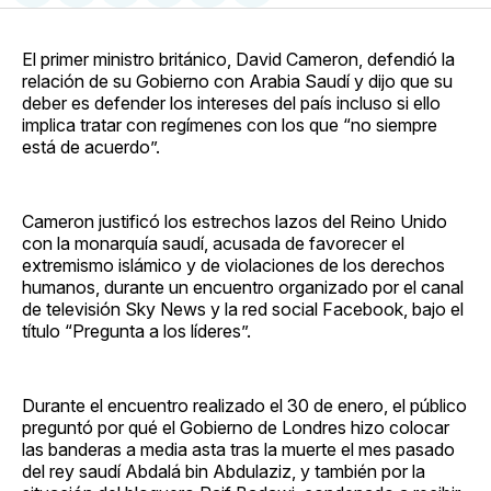
en
on
en
on
via
Facebook
Pinterest
LinkedIn
WhatsApp
Email
El primer ministro británico, David Cameron, defendió la
relación de su Gobierno con Arabia Saudí y dijo que su
deber es defender los intereses del país incluso si ello
implica tratar con regímenes con los que “no siempre
está de acuerdo”.
Cameron justificó los estrechos lazos del Reino Unido
con la monarquía saudí, acusada de favorecer el
extremismo islámico y de violaciones de los derechos
humanos, durante un encuentro organizado por el canal
de televisión Sky News y la red social Facebook, bajo el
título “Pregunta a los líderes”.
Durante el encuentro realizado el 30 de enero, el público
preguntó por qué el Gobierno de Londres hizo colocar
las banderas a media asta tras la muerte el mes pasado
del rey saudí Abdalá bin Abdulaziz, y también por la