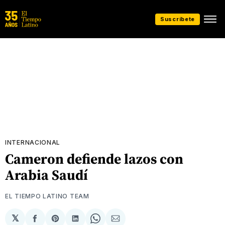
Suscríbete
INTERNACIONAL
Cameron defiende lazos con
Arabia Saudí
EL TIEMPO LATINO TEAM
𝕏
Compartir
Share
Compartir
Share
Compartir