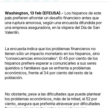
en
on
en
on
via
Facebook
Pinterest
LinkedIn
WhatsApp
Email
Washington, 13 feb (EFEUSA).-
Los hispanos de este
país prefieren afrontar un desafío financiero antes que
una ruptura amorosa, según una encuesta difundida por
una empresa aseguradora, en la víspera del Día de San
Valentín.
La encuesta indica que los problemas financieros no
tienen sólo un impacto monetario en los hispanos, sino
“consecuencias emocionales”. El 45 por ciento de los
hispanos prefiere esperar a comunicarles a sus seres
queridos o familiares que se enfrenta a problemas
económicos, frente al 34 por ciento del resto de la
población.
No obstante, pese a las dificultades que puede plantear
los problemas económicos, más de la mitad, el 52 por
ciento, asegura que preferiría atravesar por dificultades