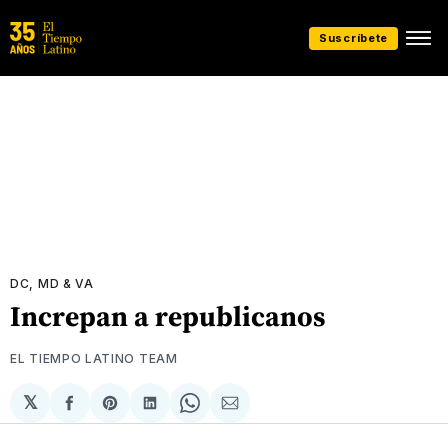
Suscríbete
DC, MD & VA
Increpan a republicanos
EL TIEMPO LATINO TEAM
𝕏
Compartir
Share
Compartir
Share
Compartir
en
on
en
on
via