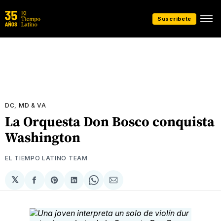
Suscríbete
DC, MD & VA
La Orquesta Don Bosco conquista
Washington
EL TIEMPO LATINO TEAM
𝕏
Compartir
Share
Compartir
Share
Compartir
en
on
en
on
via
Facebook
Pinterest
LinkedIn
WhatsApp
Email